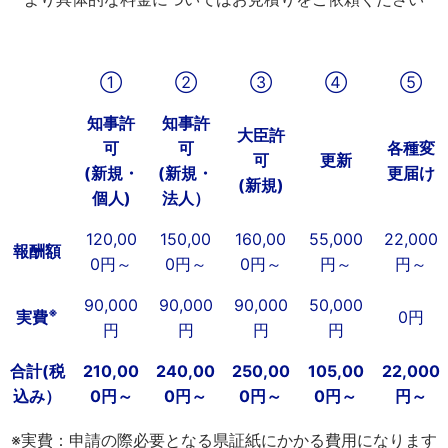
①
②
③
④
⑤
知事許
知事許
大臣許
可
可
各種変
可
更新
(新規・
(新規・
更届け
(新規)
個人)
法人）
120,00
150,00
160,00
55,000
22,000
報酬額
0円～
0円～
0円～
円～
円～
90,000
90,000
90,000
50,000
※
実費
0円
円
円
円
円
合計(税
210,00
240,00
250,00
105,00
22,000
込み）
0円～
0円～
0円～
0円～
円～
※実費：申請の際必要となる県証紙にかかる費用になります