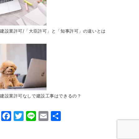
建設業許可/「大臣許可」と「知事許可」の違いとは
建設業許可なしで建設工事はできるの？
F
T
Li
E
共
a
w
n
m
有
c
itt
e
ai