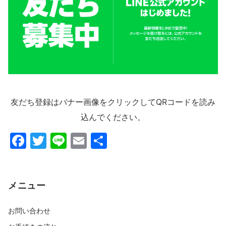
友だち登録はバナー画像をクリックしてQRコードを読み
込んでください。
F
T
Li
E
共
a
w
n
m
有
c
itt
e
ai
e
er
l
メニュー
b
お問い合わせ
o