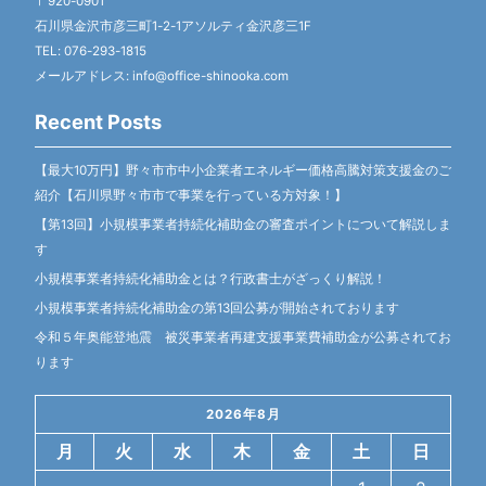
〒920-0901
石川県金沢市彦三町1-2-1アソルティ金沢彦三1F
TEL: 076-293-1815
メールアドレス: info@office-shinooka.com
Recent Posts
【最大10万円】野々市市中小企業者エネルギー価格高騰対策支援金のご
紹介【石川県野々市市で事業を行っている方対象！】
【第13回】小規模事業者持続化補助金の審査ポイントについて解説しま
す
小規模事業者持続化補助金とは？行政書士がざっくり解説！
小規模事業者持続化補助金の第13回公募が開始されております
令和５年奥能登地震 被災事業者再建支援事業費補助金が公募されてお
ります
2026年8月
月
火
水
木
金
土
日